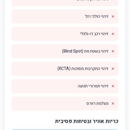
✗
זיהוי הולכי רגל
✗
זיהוי רכב דו-גלגלי
✗
זיהוי בשטח מת (Blind Spot)
✗
זיהוי התקרבות מסוכנת (RCTA)
✗
זיהוי תמרורי תנועה
✗
מצלמת רוורס
כריות אוויר ובטיחות פסיבית