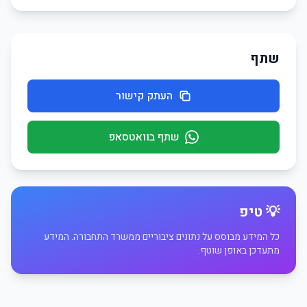
שתף
העתק קישור
שתף בוואטסאפ
💡 טיפ
כל המידע מבוסס על נתונים ציבוריים ממשרד התחבורה. המידע
מתעדכן באופן שוטף.