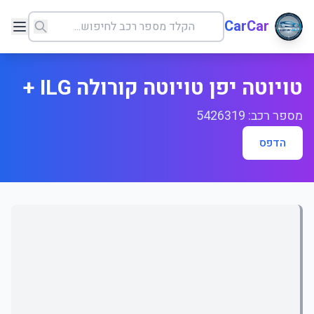
CarCar
טויוטה יפן טויוטה קורולה ILG +
מספר רכב: 5426319
הדפס