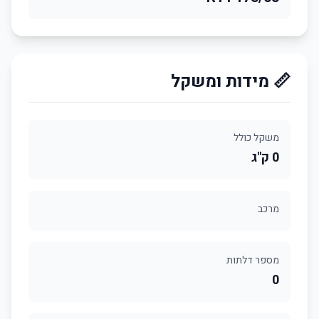
📏 מידות ומשקל
משקל כולל
0 ק"ג
מרכב
מספר דלתות
0