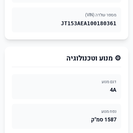
מספר שלדה (VIN)
JT153AEA100180361
⚙️ מנוע וטכנולוגיה
דגם מנוע
4A
נפח מנוע
1587 סמ"ק