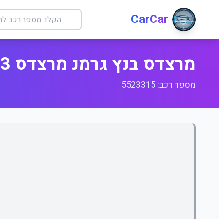
CarCar
מרצדס בנץ גרמנ מרצדס 023 S סלון
מספר רכב: 5523315