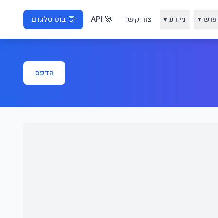
פוש ▾
מידע ▾
צור קשר
🚀 API
💬 בוט טלגרם
הדפס