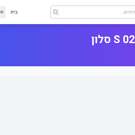
בית
חי