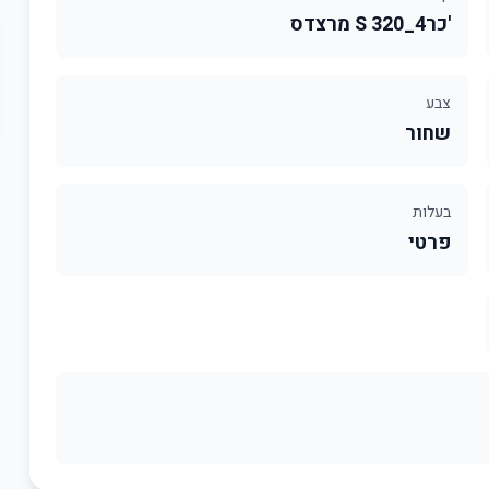
'כר4_S 320 מרצדס
צבע
שחור
בעלות
פרטי