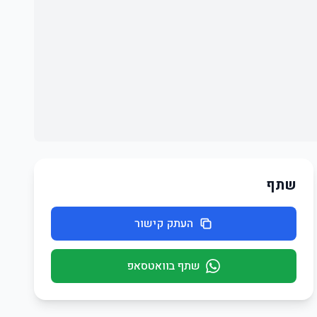
שתף
העתק קישור
שתף בוואטסאפ