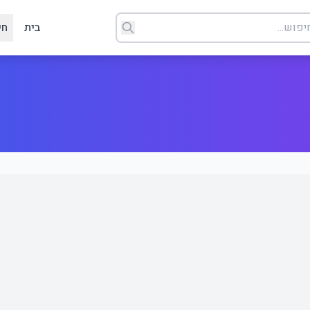
בית
חי