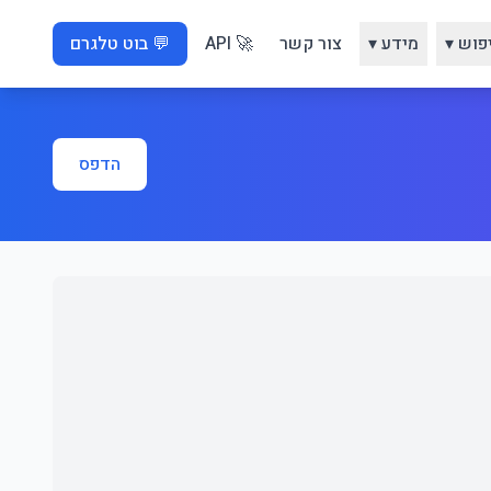
פוש ▾
מידע ▾
צור קשר
🚀 API
💬 בוט טלגרם
הדפס