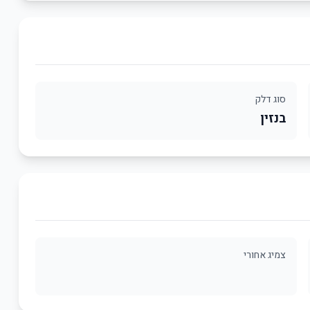
סוג דלק
בנזין
צמיג אחורי