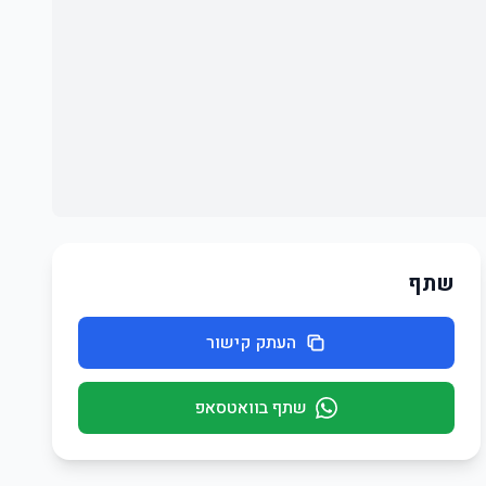
שתף
העתק קישור
שתף בוואטסאפ