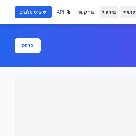
פוש ▾
מידע ▾
צור קשר
🚀 API
💬 בוט טלגרם
הדפס