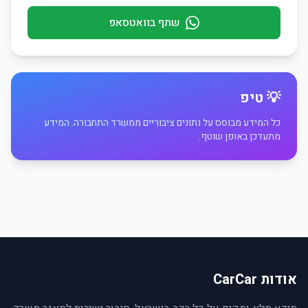
שתף בוואטסאפ
💡 טיפ
כל המידע מבוסס על נתונים ציבוריים ממשרד התחבורה. המידע
מתעדכן באופן שוטף.
אודות CarCar