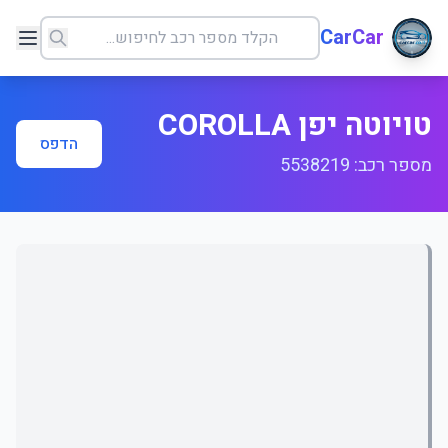
CarCar
טויוטה יפן COROLLA
הדפס
מספר רכב: 5538219