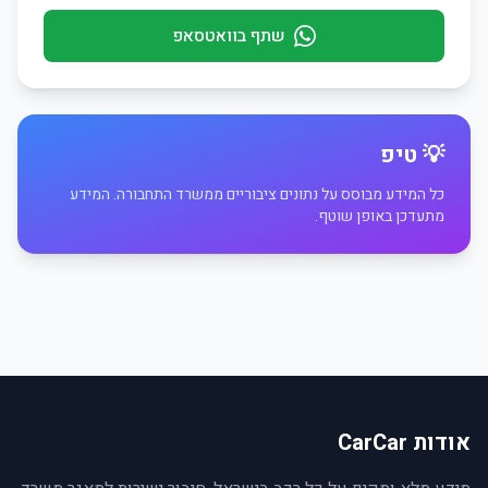
שתף בוואטסאפ
💡 טיפ
כל המידע מבוסס על נתונים ציבוריים ממשרד התחבורה. המידע
מתעדכן באופן שוטף.
אודות CarCar