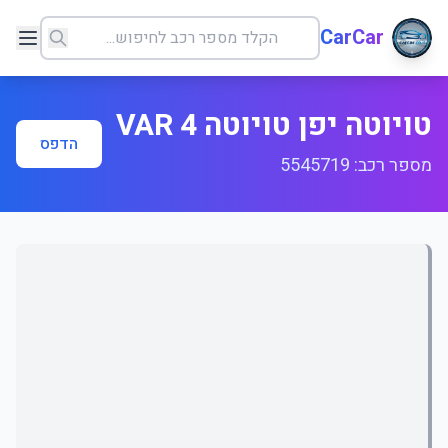
CarCar
טויוטה יפן טויוטה 4 VAR
הדפס
מספר רכב: 5545719