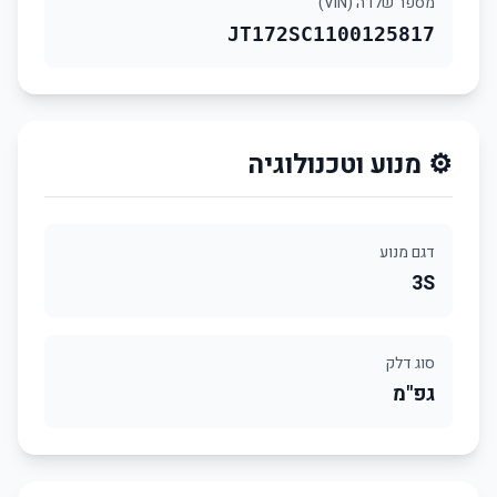
מספר שלדה (VIN)
JT172SC1100125817
⚙️ מנוע וטכנולוגיה
דגם מנוע
3S
סוג דלק
גפ"מ