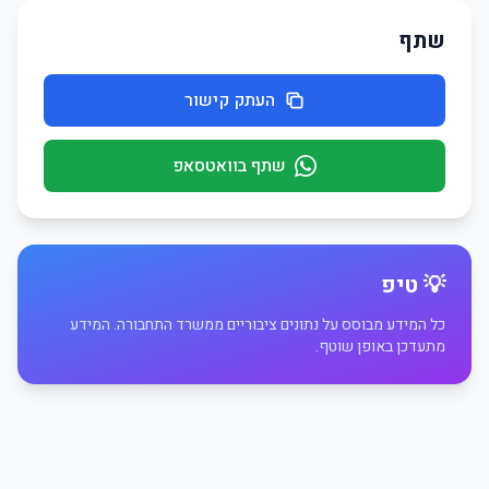
שתף
העתק קישור
שתף בוואטסאפ
💡 טיפ
כל המידע מבוסס על נתונים ציבוריים ממשרד התחבורה. המידע
מתעדכן באופן שוטף.