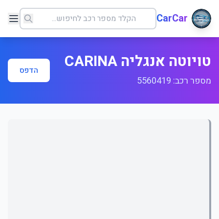
CarCar
טויוטה אנגליה CARINA
הדפס
מספר רכב: 5560419