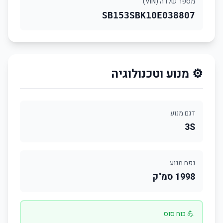
מספר שלדה (VIN)
SB153SBK10E038807
⚙️ מנוע וטכנולוגיה
דגם מנוע
3S
נפח מנוע
1998 סמ"ק
💪 כוח סוס