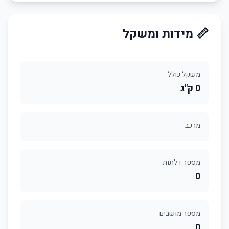
📏 מידות ומשקל
משקל כולל
0 ק"ג
מרכב
מספר דלתות
0
מספר מושבים
0