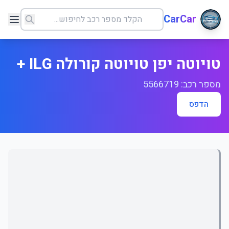
CarCar
טויוטה יפן טויוטה קורולה ILG +
מספר רכב: 5566719
הדפס