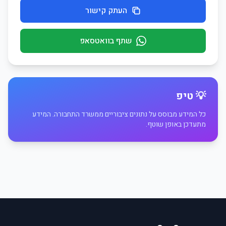
העתק קישור
שתף בוואטסאפ
💡 טיפ
כל המידע מבוסס על נתונים ציבוריים ממשרד התחבורה. המידע
מתעדכן באופן שוטף.