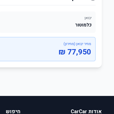
יבואן
כלמוטור
מחיר יבואן (מחירון)
77,950 ₪
אודות CarCar
חיפוש