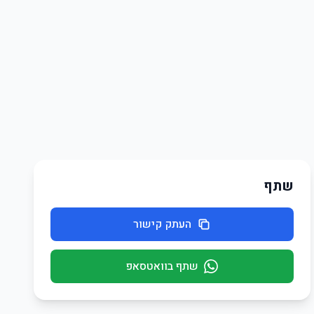
שתף
העתק קישור
שתף בוואטסאפ