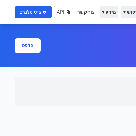
פוש ▾
מידע ▾
צור קשר
🚀 API
💬 בוט טלגרם
הדפס