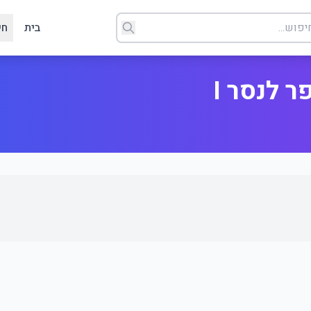
בית
חי
ר לנסר I