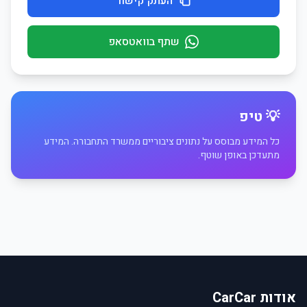
העתק קישור
שתף בוואטסאפ
💡 טיפ
כל המידע מבוסס על נתונים ציבוריים ממשרד התחבורה. המידע
מתעדכן באופן שוטף.
אודות CarCar