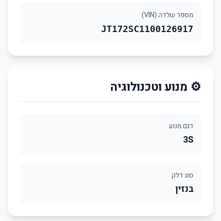
מספר שלדה (VIN)
JT172SC1100126917
⚙️ מנוע וטכנולוגיה
דגם מנוע
3S
סוג דלק
בנזין