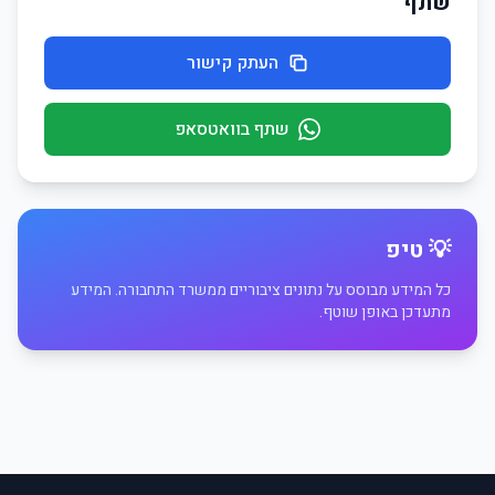
שתף
העתק קישור
שתף בוואטסאפ
💡 טיפ
כל המידע מבוסס על נתונים ציבוריים ממשרד התחבורה. המידע
מתעדכן באופן שוטף.