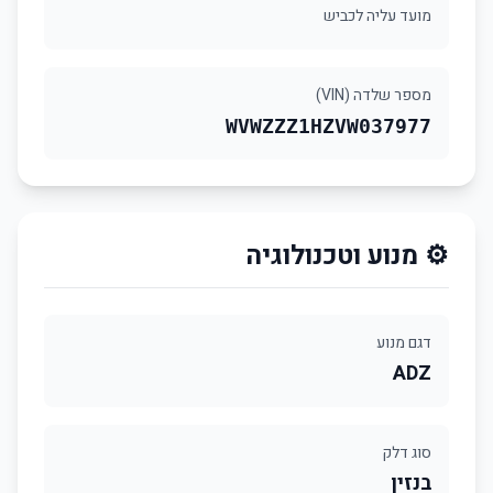
מועד עליה לכביש
מספר שלדה (VIN)
WVWZZZ1HZVW037977
⚙️ מנוע וטכנולוגיה
דגם מנוע
ADZ
סוג דלק
בנזין