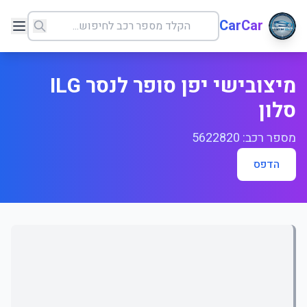
CarCar
מיצובישי יפן סופר לנסר ILG
סלון
מספר רכב: 5622820
הדפס