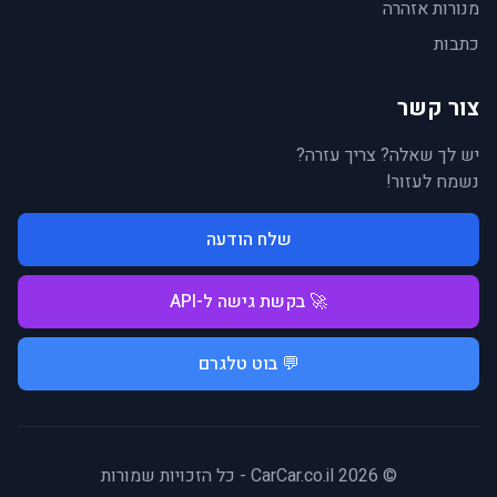
מנורות אזהרה
כתבות
צור קשר
יש לך שאלה? צריך עזרה?
נשמח לעזור!
שלח הודעה
🚀 בקשת גישה ל-API
💬 בוט טלגרם
© 2026 CarCar.co.il - כל הזכויות שמורות