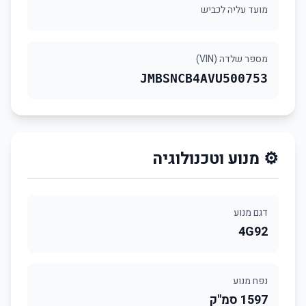
מועד עליה לכביש
מספר שלדה (VIN)
JMBSNCB4AVU500753
⚙️ מנוע וטכנולוגיה
דגם מנוע
4G92
נפח מנוע
1597 סמ"ק