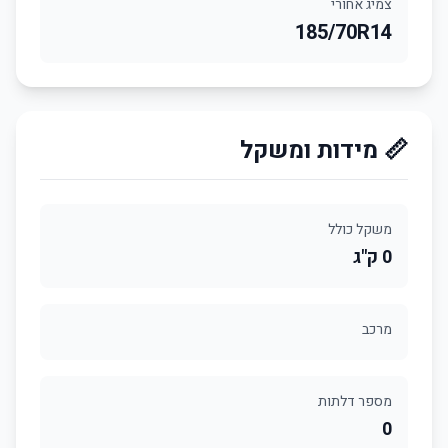
צמיג אחורי
185/70R14
📏 מידות ומשקל
משקל כולל
0 ק"ג
מרכב
מספר דלתות
0