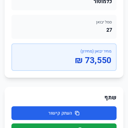
כלמוטור
סמל יבואן
27
מחיר יבואן (מחירון)
73,550 ₪
שתף
העתק קישור