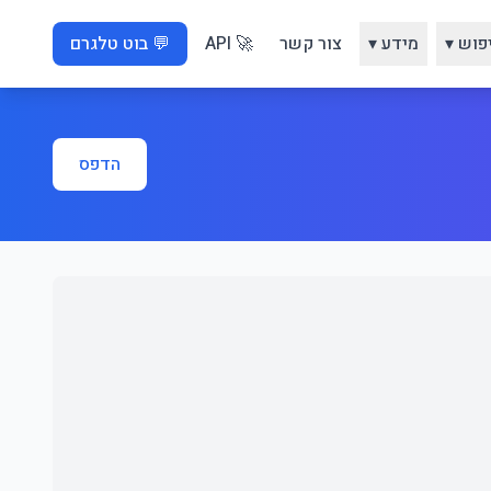
פוש ▾
מידע ▾
צור קשר
🚀 API
💬 בוט טלגרם
הדפס