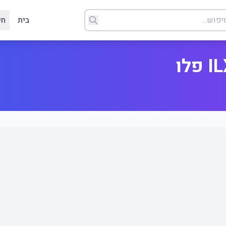
בית
חי