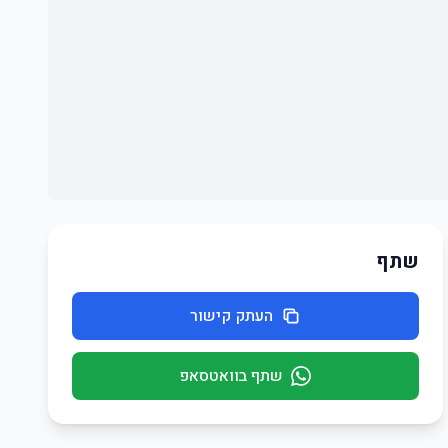
שתף
העתק קישור
שתף בוואטסאפ