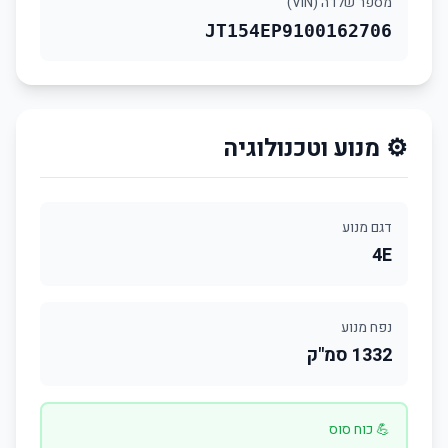
מספר שלדה (VIN)
JT154EP9100162706
⚙️ מנוע וטכנולוגיה
דגם מנוע
4E
נפח מנוע
1332 סמ"ק
💪 כוח סוס