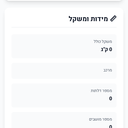
📏 מידות ומשקל
משקל כולל
0 ק"ג
מרכב
מספר דלתות
0
מספר מושבים
0