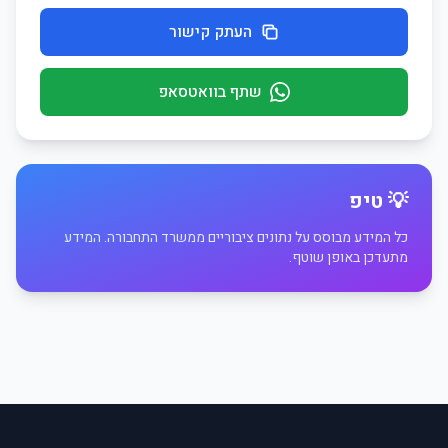
העתק קישור
שתף בוואטסאפ
💡 טיפ
כל המידע מבוסס על נתונים ציבוריים ממשרד התחבורה. המידע
מתעדכן באופן שוטף.