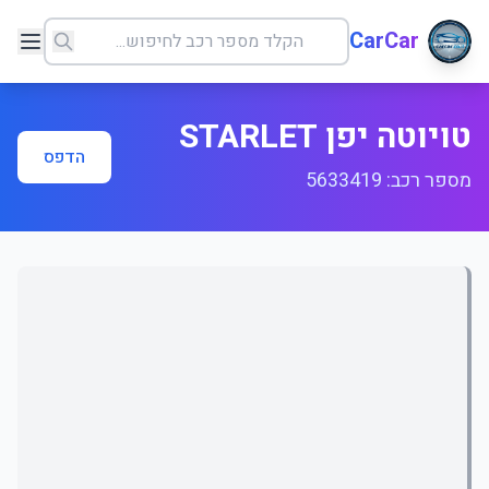
CarCar
טויוטה יפן STARLET
הדפס
מספר רכב: 5633419