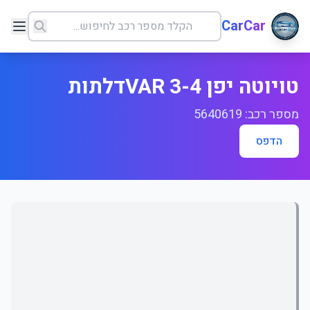
CarCar
טויוטה יפן 4-VAR 3דלתות
מספר רכב: 5640619
הדפס