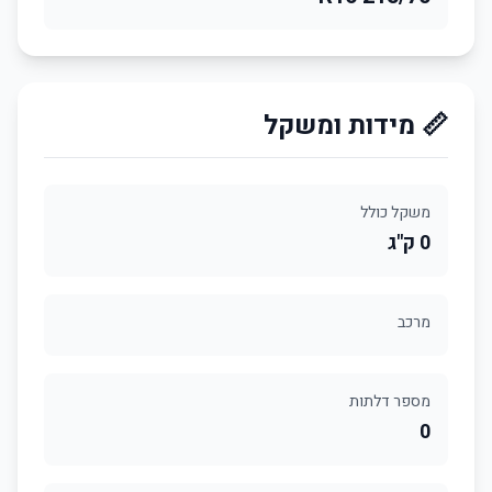
📏 מידות ומשקל
משקל כולל
0 ק"ג
מרכב
מספר דלתות
0