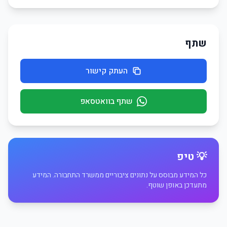
שתף
העתק קישור
שתף בוואטסאפ
💡 טיפ
כל המידע מבוסס על נתונים ציבוריים ממשרד התחבורה. המידע
מתעדכן באופן שוטף.