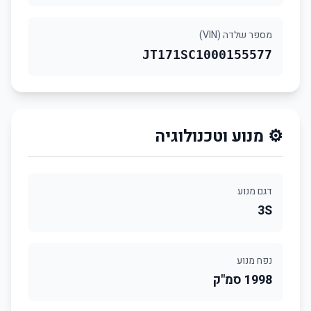
מספר שלדה (VIN)
JT171SC1000155577
⚙️ מנוע וטכנולוגיה
דגם מנוע
3S
נפח מנוע
1998 סמ"ק