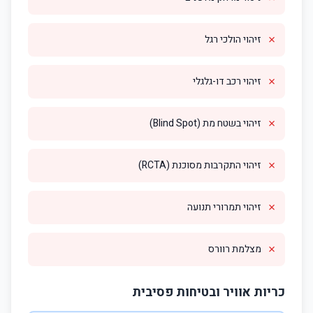
✗
זיהוי הולכי רגל
✗
זיהוי רכב דו-גלגלי
✗
זיהוי בשטח מת (Blind Spot)
✗
זיהוי התקרבות מסוכנת (RCTA)
✗
זיהוי תמרורי תנועה
✗
מצלמת רוורס
כריות אוויר ובטיחות פסיבית