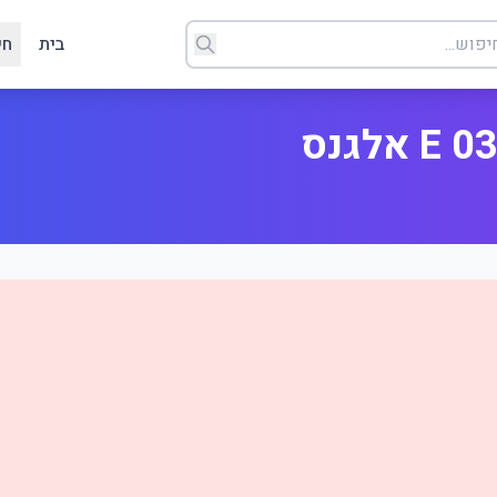
בית
חי