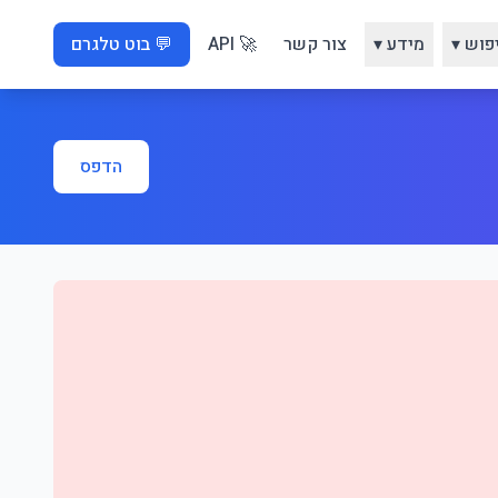
פוש ▾
מידע ▾
צור קשר
🚀 API
💬 בוט טלגרם
הדפס