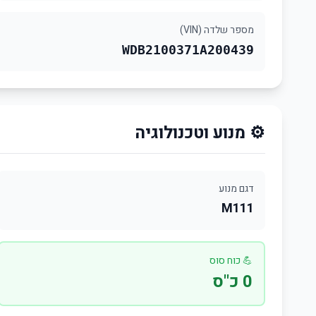
מספר שלדה (VIN)
WDB2100371A200439
⚙️ מנוע וטכנולוגיה
דגם מנוע
M111
💪 כוח סוס
0 כ"ס