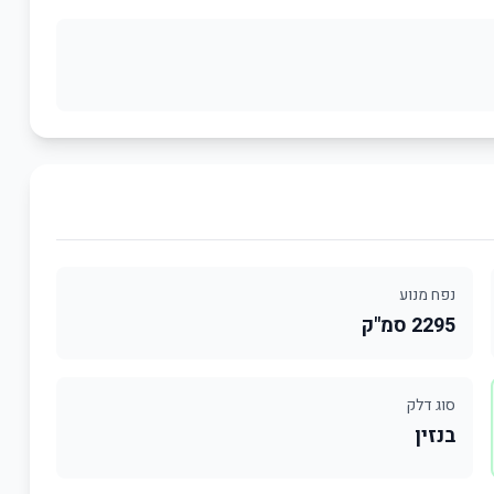
נפח מנוע
2295 סמ"ק
סוג דלק
בנזין