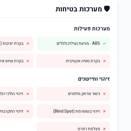
🛡️ מערכות בטיחות
מערכות פעילות
✗
✓
ABS - מניעת נעילת גלגלים
בקרת יציבות (ESP)
✗
✗
בקרת סטיה אקטיבית
בקרת שיוט אדפטי
זיהוי וחיישנים
✗
✗
ניטור מרחק מלפנים
זיהוי הולכי רגל
✗
✗
זיהוי בשטח מת (Blind Spot)
זיהוי התקרבות מס
✗
מצלמת רוורס