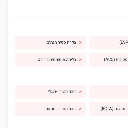
✗
בקרת סטיה מנתיב
✗
בית (ACC)
בלימה אוטומטית ברוורס
✗
זיהוי רכב דו-גלגלי
✗
וכנת (RCTA)
זיהוי תמרורי תנועה