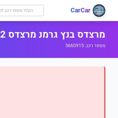
CarCar
מרצדס בנץ גרמנ מרצדס 032 E אלגנס
מספר רכב: 5660915