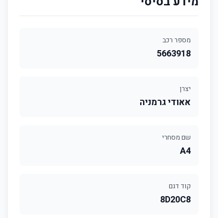
מידע בסיסי
מספר רכב
5663918
יצרן
אאודי גרמניה
שם מסחרי
A4
קוד דגם
8D20C8