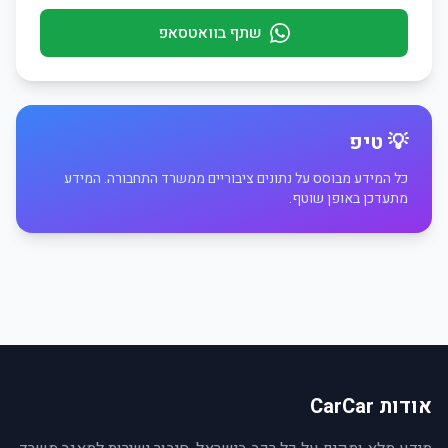
שתף בוואטסאפ
💡 טיפ
כל המידע מבוסס על נתונים ציבוריים ממשרד התחבורה. המידע
מתעדכן באופן שוטף.
אודות CarCar