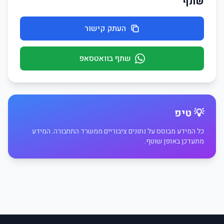
שתף
העתק קישור
שתף בוואטסאפ
💡 טיפ
כל המידע מבוסס על נתונים ציבוריים ממשרד התחבורה. המידע
מתעדכן באופן שוטף.