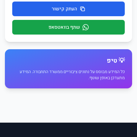
העתק קישור
שתף בוואטסאפ
💡 טיפ
כל המידע מבוסס על נתונים ציבוריים ממשרד התחבורה. המידע
מתעדכן באופן שוטף.