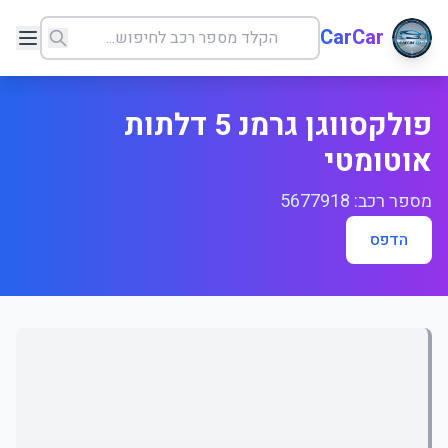
CarCar
פולקסווגן גרמנ 5 דלתות
אוטומטי
מספר רכב: 5677918
הדפס