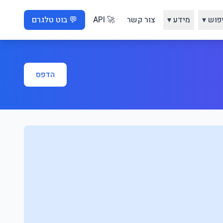
פוש ▾
מידע ▾
צור קשר
🚀 API
💬 בוט טלגרם
הדפס