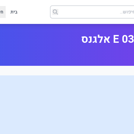
בית
חי