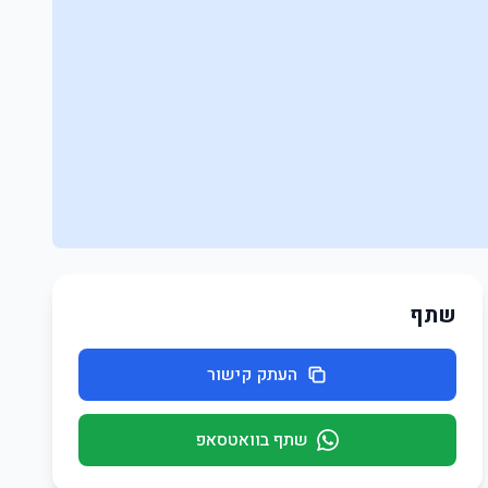
שתף
העתק קישור
שתף בוואטסאפ