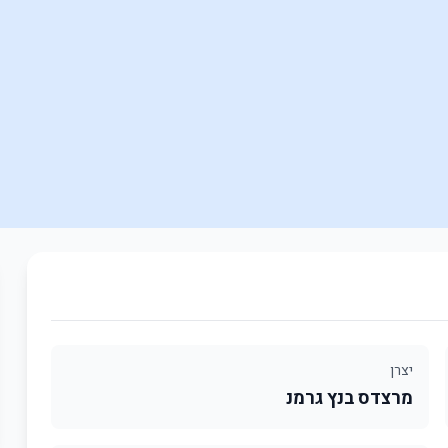
יצרן
מרצדס בנץ גרמנ