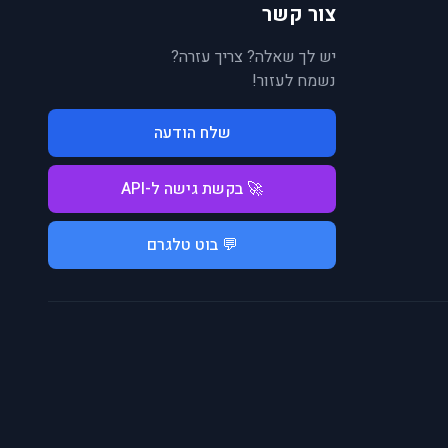
צור קשר
יש לך שאלה? צריך עזרה?
נשמח לעזור!
שלח הודעה
🚀 בקשת גישה ל-API
💬 בוט טלגרם