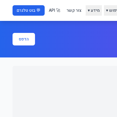
פוש ▾
מידע ▾
צור קשר
🚀 API
💬 בוט טלגרם
הדפס