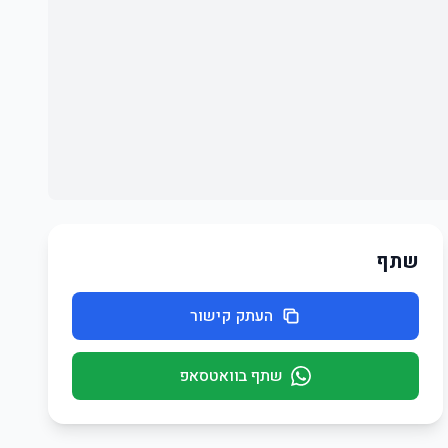
שתף
העתק קישור
שתף בוואטסאפ