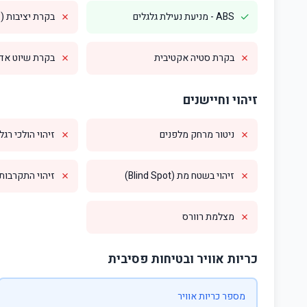
✗
✓
ABS - מניעת נעילת גלגלים
בקרת יציבות (ESP)
✗
✗
בקרת סטיה אקטיבית
בקרת שיוט אדפטי
זיהוי וחיישנים
✗
✗
ניטור מרחק מלפנים
זיהוי הולכי רגל
✗
✗
זיהוי בשטח מת (Blind Spot)
זיהוי התקרבות מס
✗
מצלמת רוורס
כריות אוויר ובטיחות פסיבית
מספר כריות אוויר