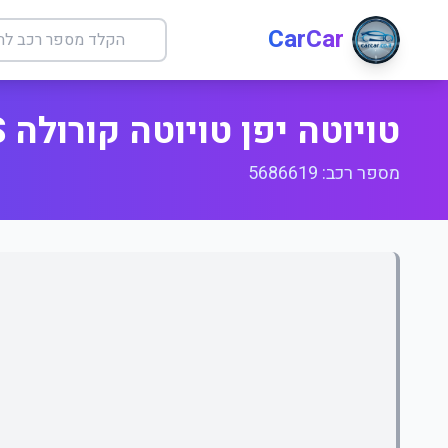
CarCar
טויוטה יפן טויוטה קורולה ILG +S
מספר רכב: 5686619