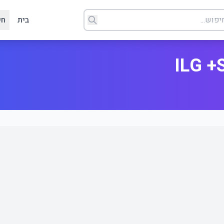
בית
חי