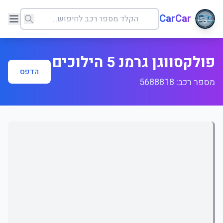
CarCar
פולקסווגן גרמנ 5 הילוכים
הדפס
מספר רכב: 5688818