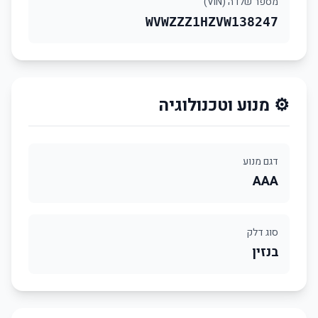
מספר שלדה (VIN)
WVWZZZ1HZVW138247
⚙️ מנוע וטכנולוגיה
דגם מנוע
AAA
סוג דלק
בנזין