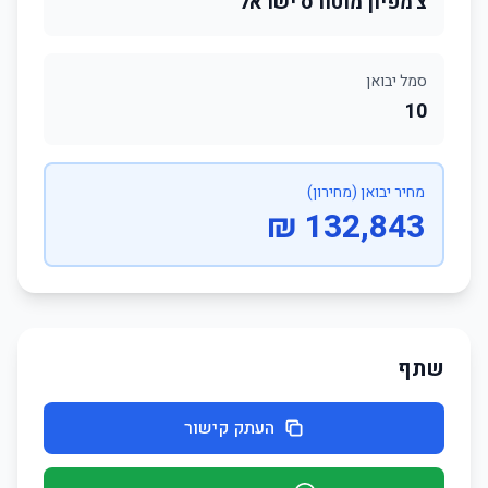
צ'מפיון מוטורס ישראל
סמל יבואן
10
מחיר יבואן (מחירון)
132,843 ₪
שתף
העתק קישור