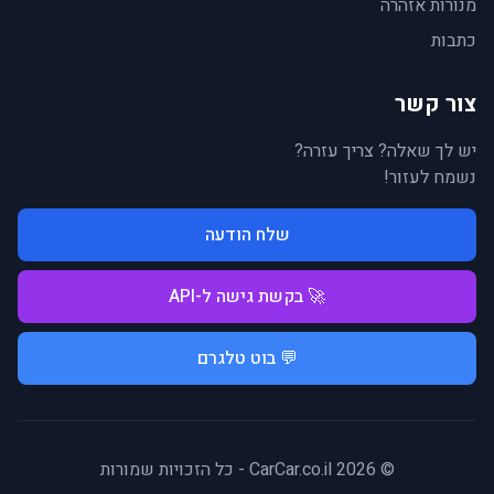
מנורות אזהרה
כתבות
צור קשר
יש לך שאלה? צריך עזרה?
נשמח לעזור!
שלח הודעה
🚀 בקשת גישה ל-API
💬 בוט טלגרם
© 2026 CarCar.co.il - כל הזכויות שמורות