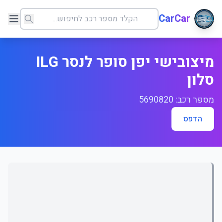
CarCar
מיצובישי יפן סופר לנסר ILG
סלון
מספר רכב: 5690820
הדפס