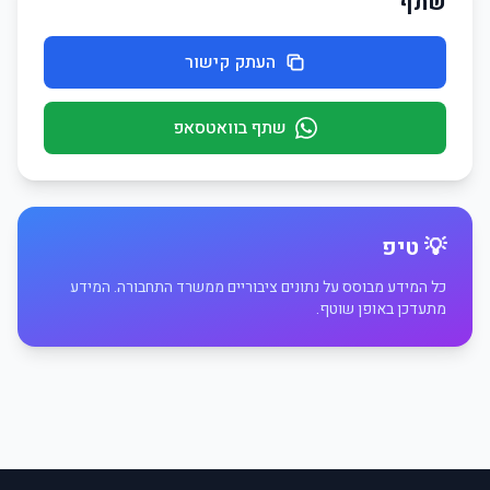
שתף
העתק קישור
שתף בוואטסאפ
💡 טיפ
כל המידע מבוסס על נתונים ציבוריים ממשרד התחבורה. המידע
מתעדכן באופן שוטף.