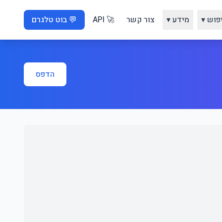
פוש ▾
מידע ▾
צור קשר
🚀 API
💬 בוט טלגרם
הדפס