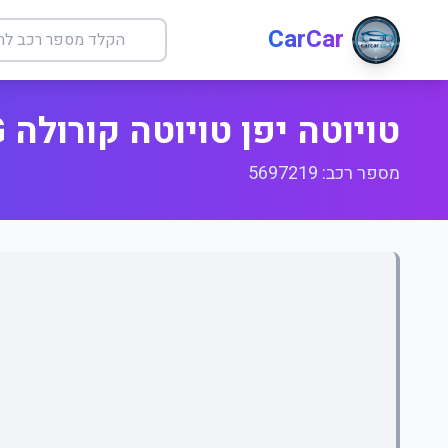
CarCar
טויוטה יפן טויוטה קורולה ILG +
מספר רכב: 5697219