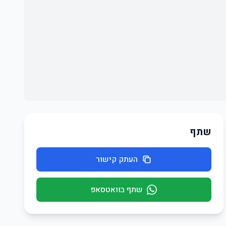
שתף
העתק קישור
שתף בוואטסאפ