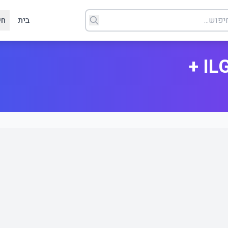
בית
חי