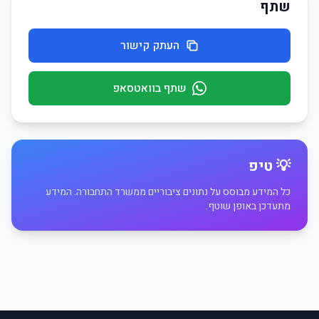
שתף
העתק קישור
שתף בוואטסאפ
💡 טיפ
כל המידע מבוסס על נתונים ציבוריים ממשרד התחבורה. המידע
מתעדכן באופן שוטף.