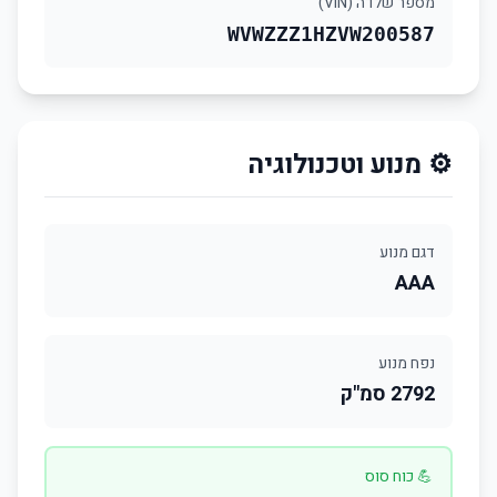
מספר שלדה (VIN)
WVWZZZ1HZVW200587
⚙️ מנוע וטכנולוגיה
דגם מנוע
AAA
נפח מנוע
2792 סמ"ק
💪 כוח סוס