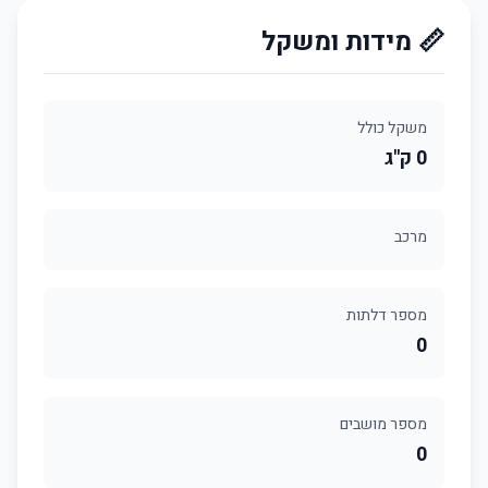
📏 מידות ומשקל
משקל כולל
0 ק"ג
מרכב
מספר דלתות
0
מספר מושבים
0