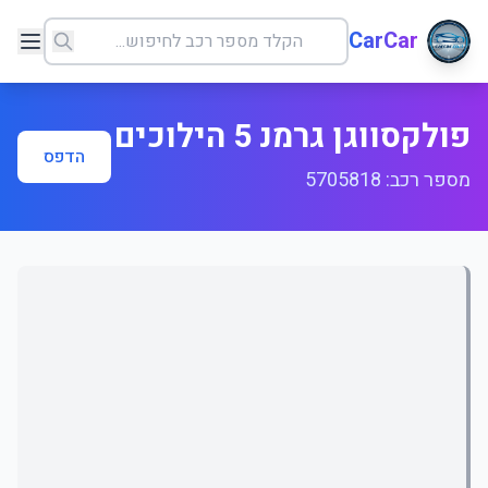
CarCar
פולקסווגן גרמנ 5 הילוכים
הדפס
מספר רכב: 5705818