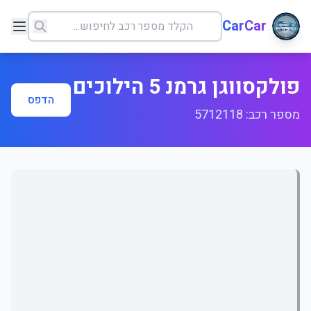
CarCar
פולקסווגן גרמנ 5 הילוכים
הדפס
מספר רכב: 5712118