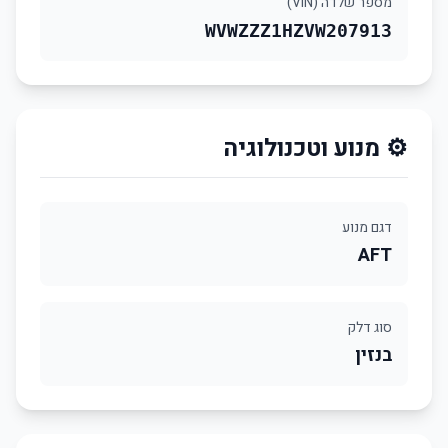
מספר שלדה (VIN)
WVWZZZ1HZVW207913
⚙️ מנוע וטכנולוגיה
דגם מנוע
AFT
סוג דלק
בנזין