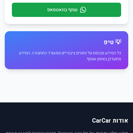
שתף בוואטסאפ
💡 טיפ
כל המידע מבוסס על נתונים ציבוריים ממשרד התחבורה. המידע
מתעדכן באופן שוטף.
אודות CarCar