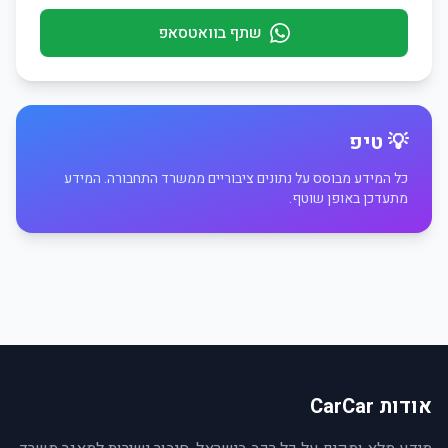
שתף בוואטסאפ
💡 טיפ
כל המידע מבוסס על נתונים ציבוריים ממשרד התחבורה. המידע
מתעדכן באופן שוטף.
אודות CarCar