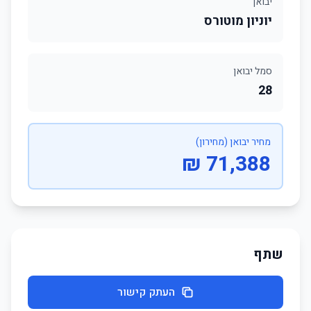
יבואן
יוניון מוטורס
סמל יבואן
28
מחיר יבואן (מחירון)
71,388 ₪
שתף
העתק קישור