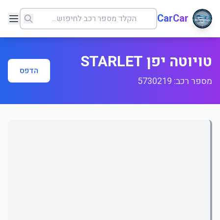
CarCar
טויוטה יפן STARLET
הדפס
מספר רכב: 5730219