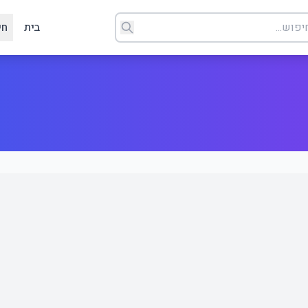
בית
חי