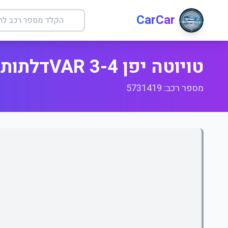
CarCar
טויוטה יפן 4-VAR 3דלתות
מספר רכב: 5731419