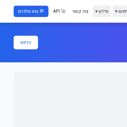
פוש ▾
מידע ▾
צור קשר
🚀 API
💬 בוט טלגרם
הדפס