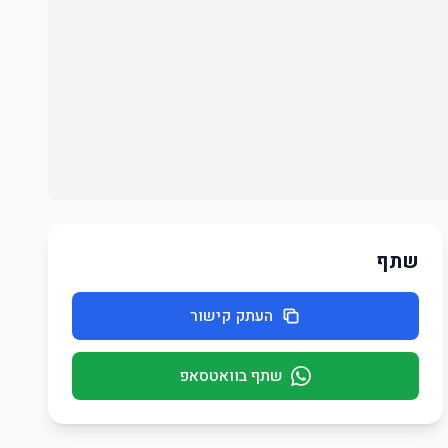
שתף
העתק קישור
שתף בוואטסאפ