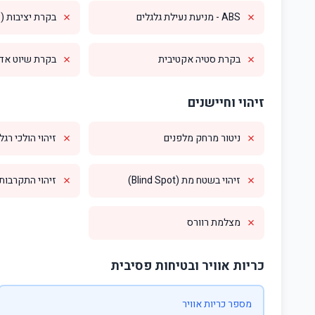
✗
✗
ABS - מניעת נעילת גלגלים
בקרת יציבות (ESP)
✗
✗
בקרת סטיה אקטיבית
בקרת שיוט אדפטי
זיהוי וחיישנים
✗
✗
ניטור מרחק מלפנים
זיהוי הולכי רגל
✗
✗
זיהוי בשטח מת (Blind Spot)
זיהוי התקרבות מס
✗
מצלמת רוורס
כריות אוויר ובטיחות פסיבית
מספר כריות אוויר