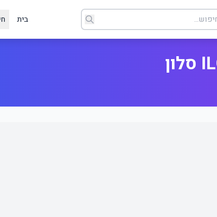
בית
חי