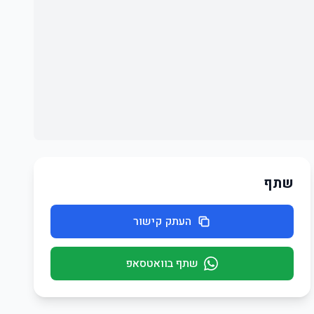
שתף
העתק קישור
שתף בוואטסאפ