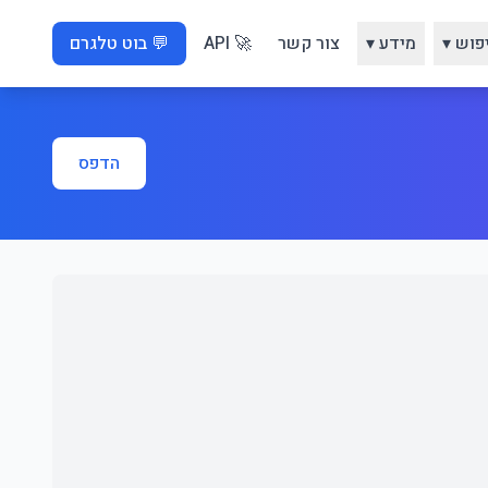
פוש ▾
מידע ▾
צור קשר
🚀 API
💬 בוט טלגרם
הדפס