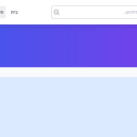
בית
חי