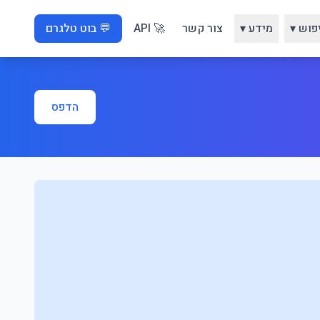
פוש ▾
מידע ▾
צור קשר
🚀 API
💬 בוט טלגרם
הדפס