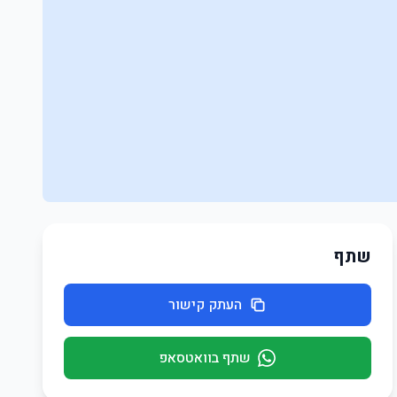
שתף
העתק קישור
שתף בוואטסאפ