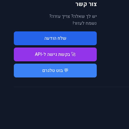
צור קשר
יש לך שאלה? צריך עזרה?
נשמח לעזור!
שלח הודעה
🚀 בקשת גישה ל-API
💬 בוט טלגרם