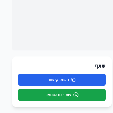
שתף
העתק קישור
שתף בוואטסאפ