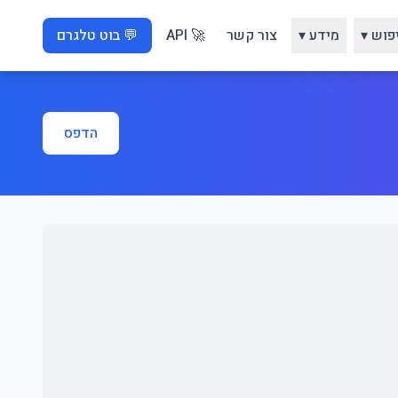
פוש ▾
מידע ▾
צור קשר
🚀 API
💬 בוט טלגרם
הדפס