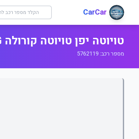
CarCar
טויוטה יפן טויוטה קורולה ILG +
מספר רכב: 5762119