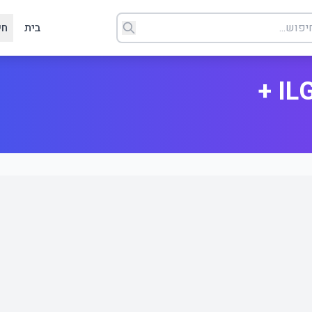
בית
חי