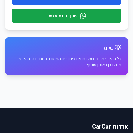
שתף בוואטסאפ
💡 טיפ
כל המידע מבוסס על נתונים ציבוריים ממשרד התחבורה. המידע
מתעדכן באופן שוטף.
אודות CarCar