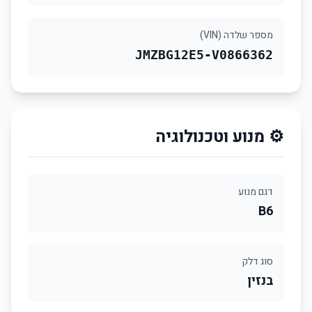
מספר שלדה (VIN)
JMZBG12E5-V0866362
⚙️ מנוע וטכנולוגיה
דגם מנוע
B6
סוג דלק
בנזין