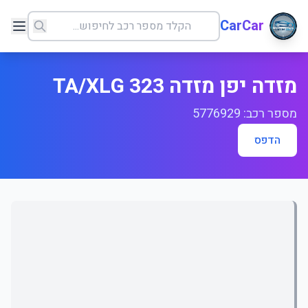
CarCar
מזדה יפן מזדה 323 TA/XLG
מספר רכב: 5776929
הדפס