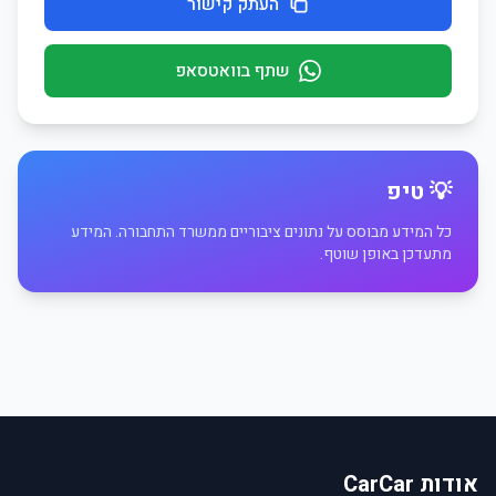
העתק קישור
שתף בוואטסאפ
💡 טיפ
כל המידע מבוסס על נתונים ציבוריים ממשרד התחבורה. המידע
מתעדכן באופן שוטף.
אודות CarCar