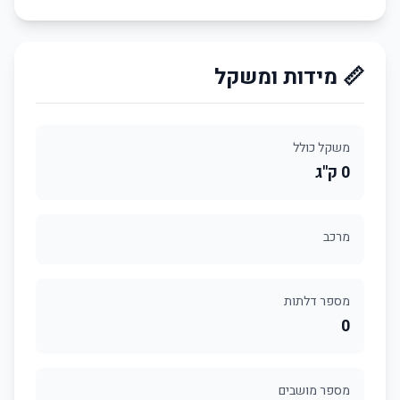
📏 מידות ומשקל
משקל כולל
0 ק"ג
מרכב
מספר דלתות
0
מספר מושבים