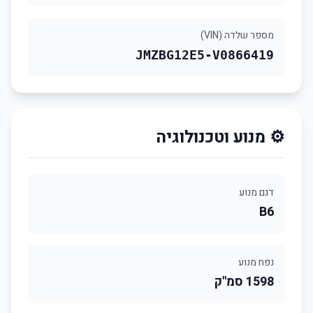
מספר שלדה (VIN)
JMZBG12E5-V0866419
⚙️ מנוע וטכנולוגיה
דגם מנוע
B6
נפח מנוע
1598 סמ"ק