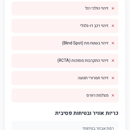
✗
זיהוי הולכי רגל
✗
זיהוי רכב דו-גלגלי
✗
זיהוי בשטח מת (Blind Spot)
✗
זיהוי התקרבות מסוכנת (RCTA)
✗
זיהוי תמרורי תנועה
✗
מצלמת רוורס
כריות אוויר ובטיחות פסיבית
רמת אבזור בטיחותי