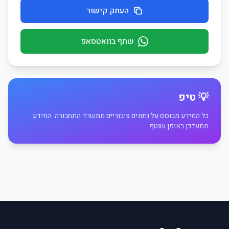
העתק קישור
שתף בוואטסאפ
💡 טיפ
כל המידע מבוסס על נתונים ציבוריים ממשרד התחבורה. המידע
מתעדכן באופן שוטף.