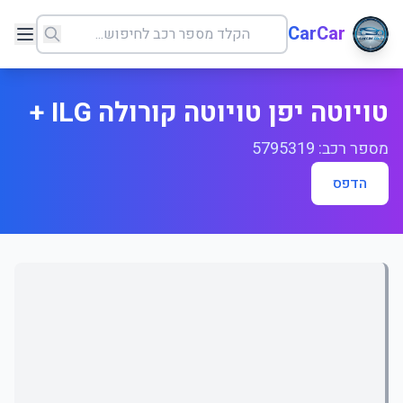
CarCar
טויוטה יפן טויוטה קורולה ILG +
מספר רכב: 5795319
הדפס