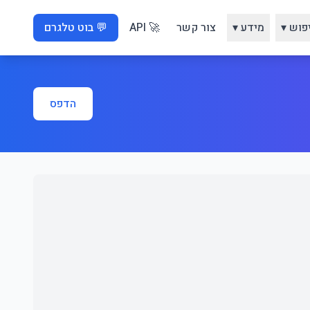
פוש ▾
מידע ▾
צור קשר
🚀 API
💬 בוט טלגרם
הדפס