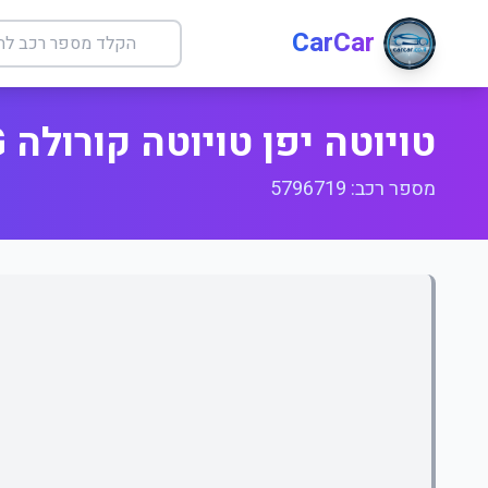
CarCar
טויוטה יפן טויוטה קורולה ILG +
מספר רכב: 5796719