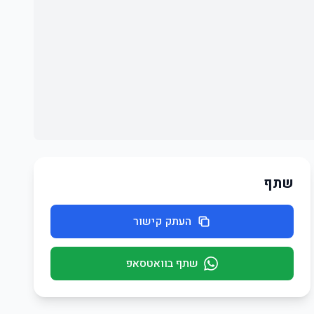
שתף
העתק קישור
שתף בוואטסאפ