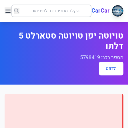
CarCar
טויוטה יפן טויוטה סטארלט 5
דלתו
מספר רכב: 5798419
הדפס