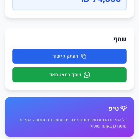
שתף
העתק קישור
שתף בוואטסאפ
💡 טיפ
כל המידע מבוסס על נתונים ציבוריים ממשרד התחבורה. המידע
מתעדכן באופן שוטף.