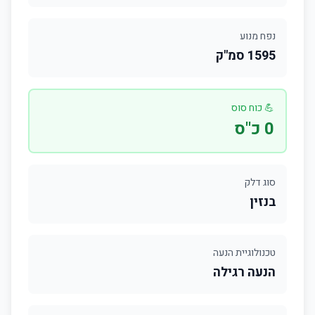
נפח מנוע
1595 סמ"ק
💪 כוח סוס
0 כ"ס
סוג דלק
בנזין
טכנולוגיית הנעה
הנעה רגילה