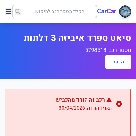
CarCar
סיאט ספרד איביזה 3 דלתות
מספר רכב: 5798518
הדפס
⚠️ רכב זה הורד מהכביש
תאריך הורדה: 30/04/2026