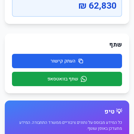
62,830 ₪
שתף
העתק קישור
שתף בוואטסאפ
💡 טיפ
כל המידע מבוסס על נתונים ציבוריים ממשרד התחבורה. המידע
מתעדכן באופן שוטף.