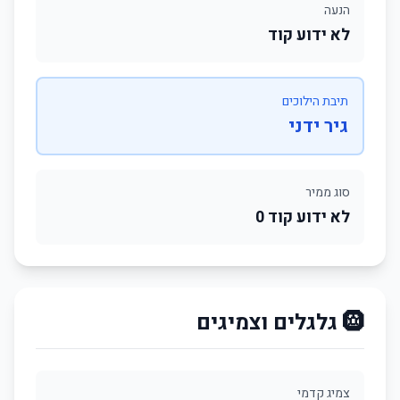
הנעה
לא ידוע קוד
תיבת הילוכים
גיר ידני
סוג ממיר
לא ידוע קוד 0
🛞 גלגלים וצמיגים
צמיג קדמי