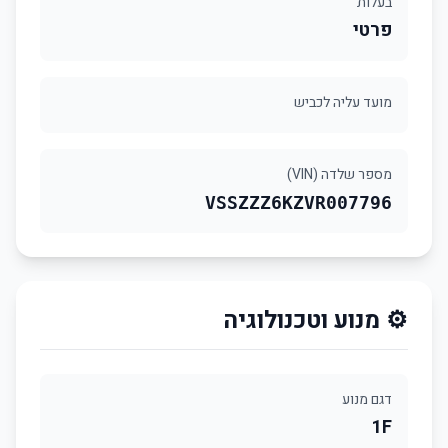
בעלות
פרטי
מועד עליה לכביש
מספר שלדה (VIN)
VSSZZZ6KZVR007796
⚙️ מנוע וטכנולוגיה
דגם מנוע
1F