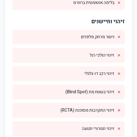
✗
בלימה אוטומטית ברוורס
זיהוי וחיישנים
✗
ניטור מרחק מלפנים
✗
זיהוי הולכי רגל
✗
זיהוי רכב דו-גלגלי
✗
זיהוי בשטח מת (Blind Spot)
✗
זיהוי התקרבות מסוכנת (RCTA)
✗
זיהוי תמרורי תנועה