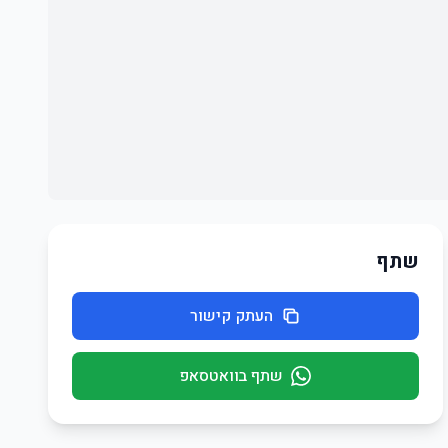
שתף
העתק קישור
שתף בוואטסאפ