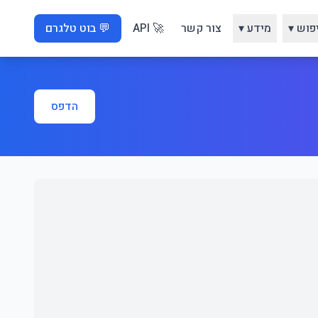
פוש ▾
מידע ▾
צור קשר
🚀 API
💬 בוט טלגרם
הדפס