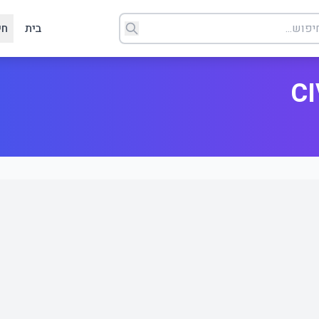
בית
חי