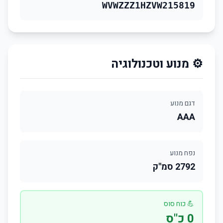
WVWZZZ1HZVW215819
⚙️ מנוע וטכנולוגיה
דגם מנוע
AAA
נפח מנוע
2792 סמ"ק
💪 כוח סוס
0 כ"ס