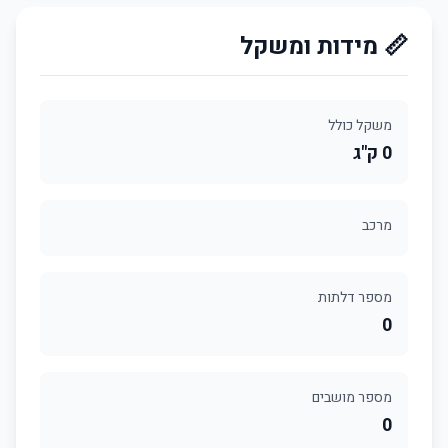
📏 מידות ומשקל
משקל כולל
0 ק"ג
מרכב
מספר דלתות
0
מספר מושבים
0