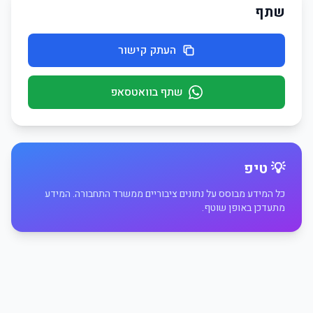
שתף
העתק קישור
שתף בוואטסאפ
💡 טיפ
כל המידע מבוסס על נתונים ציבוריים ממשרד התחבורה. המידע
מתעדכן באופן שוטף.