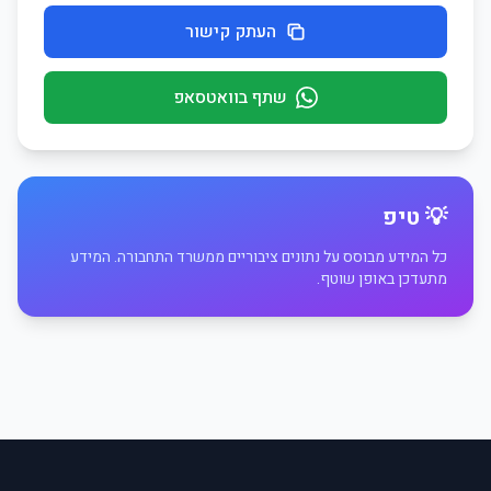
העתק קישור
שתף בוואטסאפ
💡 טיפ
כל המידע מבוסס על נתונים ציבוריים ממשרד התחבורה. המידע
מתעדכן באופן שוטף.