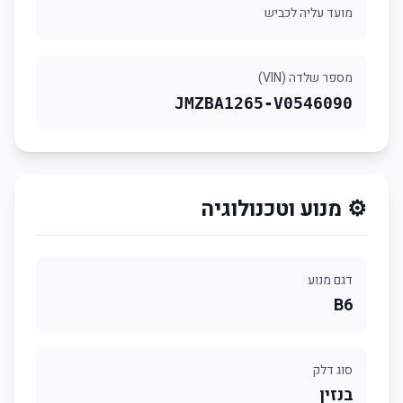
מועד עליה לכביש
מספר שלדה (VIN)
JMZBA1265-V0546090
⚙️ מנוע וטכנולוגיה
דגם מנוע
B6
סוג דלק
בנזין