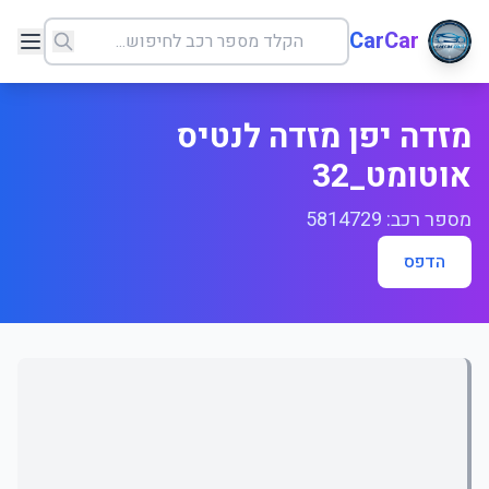
CarCar
מזדה יפן מזדה לנטיס
אוטומט_32
מספר רכב: 5814729
הדפס