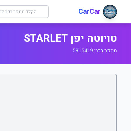
CarCar
טויוטה יפן STARLET
מספר רכב: 5815419