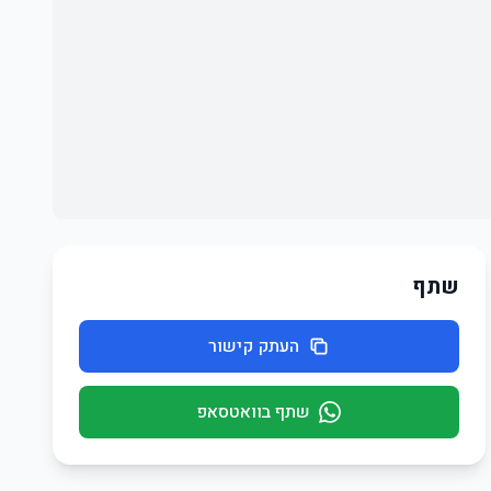
שתף
העתק קישור
שתף בוואטסאפ