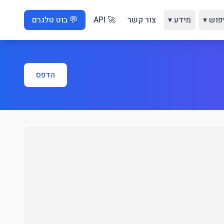
פוש ▾
מידע ▾
צור קשר
🚀 API
💬 בוט טלגרם
הדפס