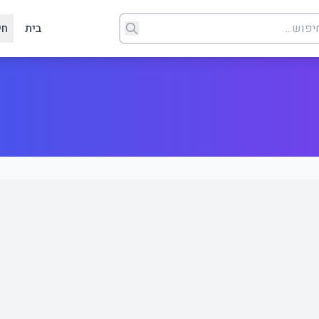
בית
חי