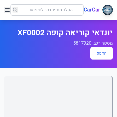
CarCar
יונדאי קוריאה קופה XF0002
מספר רכב: 5817920
הדפס