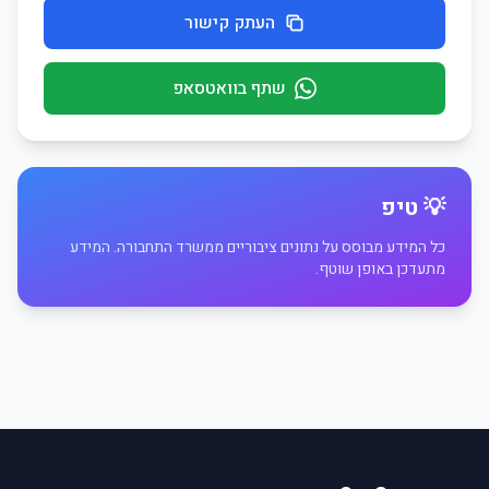
העתק קישור
שתף בוואטסאפ
💡 טיפ
כל המידע מבוסס על נתונים ציבוריים ממשרד התחבורה. המידע
מתעדכן באופן שוטף.