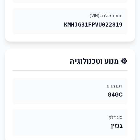
מספר שלדה (VIN)
KMHJG31FPVU022819
⚙️ מנוע וטכנולוגיה
דגם מנוע
G4GC
סוג דלק
בנזין