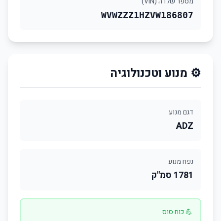
מספר שלדה (VIN)
WVWZZZ1HZVW186807
⚙️ מנוע וטכנולוגיה
דגם מנוע
ADZ
נפח מנוע
1781 סמ"ק
💪 כוח סוס