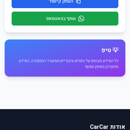
העתק קישור
שתף בוואטסאפ
💡 טיפ
כל המידע מבוסס על נתונים ציבוריים ממשרד התחבורה. המידע
מתעדכן באופן שוטף.
אודות CarCar