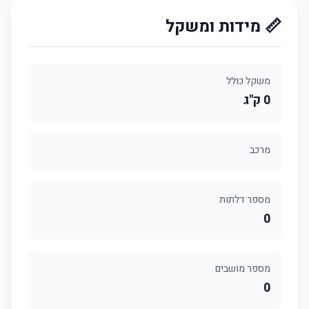
📏 מידות ומשקל
משקל כולל
0 ק"ג
מרכב
מספר דלתות
0
מספר מושבים
0