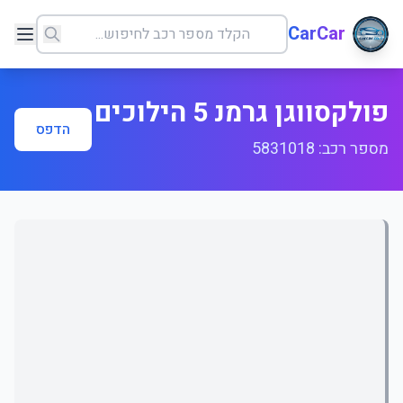
CarCar
פולקסווגן גרמנ 5 הילוכים
הדפס
מספר רכב: 5831018