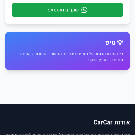
שתף בוואטסאפ
💡 טיפ
כל המידע מבוסס על נתונים ציבוריים ממשרד התחבורה. המידע
מתעדכן באופן שוטף.
אודות CarCar