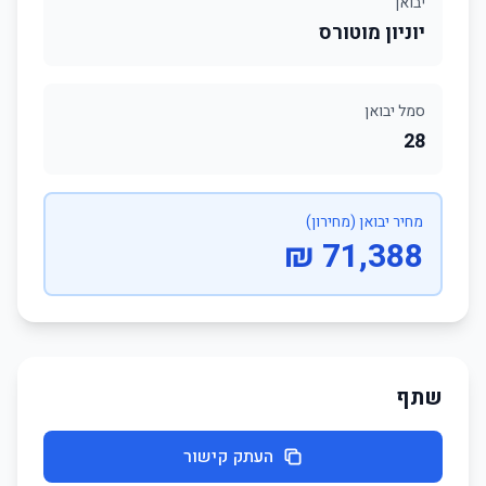
יבואן
יוניון מוטורס
סמל יבואן
28
מחיר יבואן (מחירון)
71,388 ₪
שתף
העתק קישור