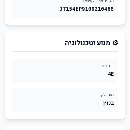
מספר שלדה (VIN)
JT154EP9100210468
⚙️ מנוע וטכנולוגיה
דגם מנוע
4E
סוג דלק
בנזין