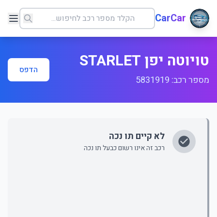
CarCar
טויוטה יפן STARLET
הדפס
מספר רכב: 5831919
לא קיים תו נכה
רכב זה אינו רשום כבעל תו נכה