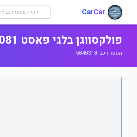
CarCar
פולקסווגן בלגי פאסט LC0081 אוטו
מספר רכב: 5840318