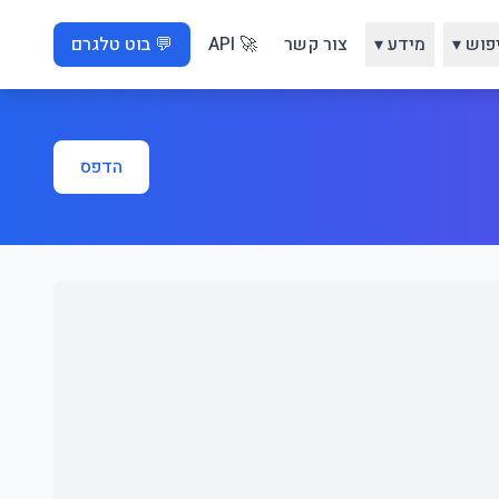
פוש ▾
מידע ▾
צור קשר
🚀 API
💬 בוט טלגרם
הדפס