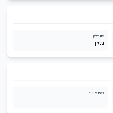
סוג דלק
בנזין
צמיג אחורי