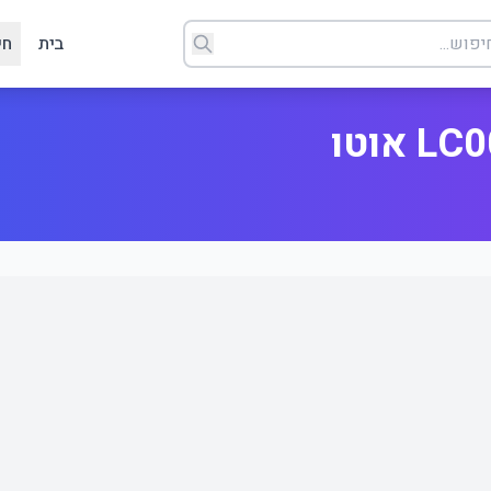
בית
חי