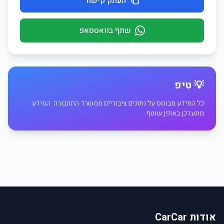
העתק קישור
שתף בוואטסאפ
💡 טיפ
כל המידע מבוסס על נתונים ציבוריים ממשרד התחבורה. המידע
מתעדכן באופן שוטף.
אודות CarCar