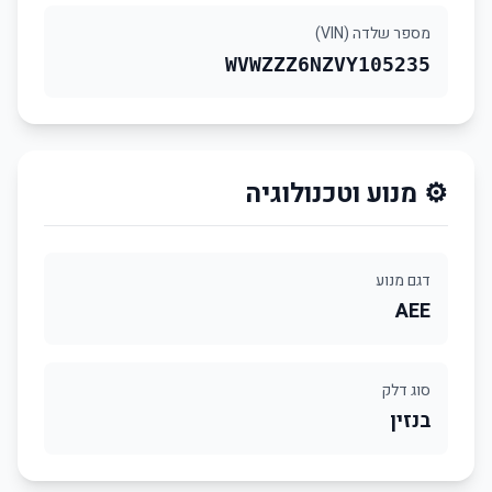
מספר שלדה (VIN)
WVWZZZ6NZVY105235
⚙️ מנוע וטכנולוגיה
דגם מנוע
AEE
סוג דלק
בנזין