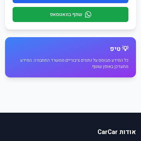
שתף בוואטסאפ
💡 טיפ
כל המידע מבוסס על נתונים ציבוריים ממשרד התחבורה. המידע
מתעדכן באופן שוטף.
אודות CarCar