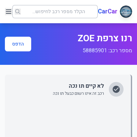
CarCar
רנו צרפת ZOE
הדפס
מספר רכב: 58885901
לא קיים תו נכה
רכב זה אינו רשום כבעל תו נכה