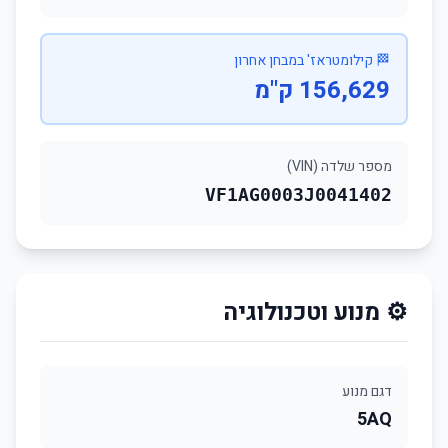
🏁 קילומטראז' במבחן אחרון
156,629 ק"מ
מספר שלדה (VIN)
VF1AG0003J0041402
⚙️ מנוע וטכנולוגיה
דגם מנוע
5AQ