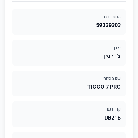
מספר רכב
59039303
יצרן
צ'רי סין
שם מסחרי
TIGGO 7 PRO
קוד דגם
DB21B