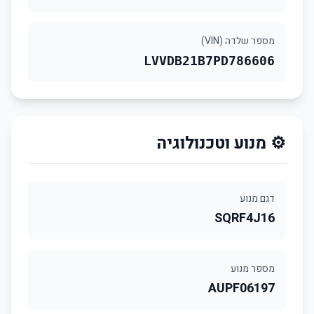
מספר שלדה (VIN)
LVVDB21B7PD786606
⚙️ מנוע וטכנולוגיה
דגם מנוע
SQRF4J16
מספר מנוע
AUPF06197