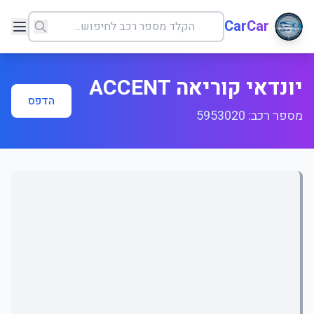
CarCar
יונדאי קוריאה ACCENT
הדפס
מספר רכב: 5953020