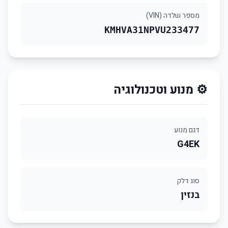
מספר שלדה (VIN)
KMHVA31NPVU233477
⚙️ מנוע וטכנולוגיה
דגם מנוע
G4EK
סוג דלק
בנזין