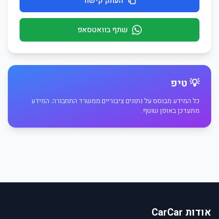
העתק קישור
שתף בוואטסאפ
💡 טיפ
כל המידע מבוסס על נתונים ציבוריים ממשרד התחבורה. המידע
מתעדכן באופן שוטף.
אודות CarCar