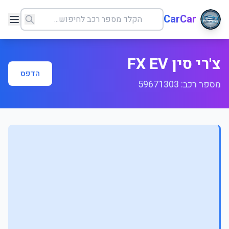
CarCar
צ'רי סין FX EV
הדפס
מספר רכב: 59671303