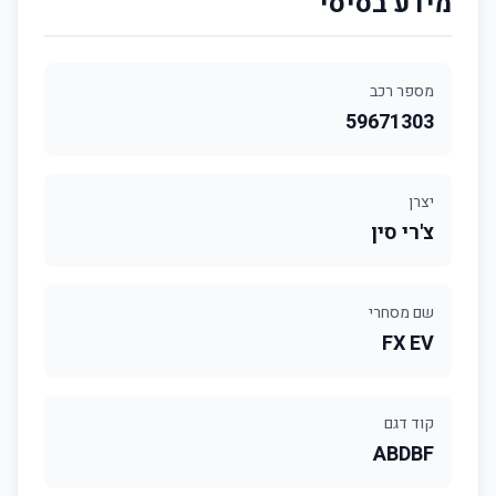
מידע בסיסי
מספר רכב
59671303
יצרן
צ'רי סין
שם מסחרי
FX EV
קוד דגם
ABDBF